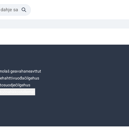
olaš geavahaneavttut
ehahttivuođačilgehus
tosuodječilgehus
točoahkkostellemat