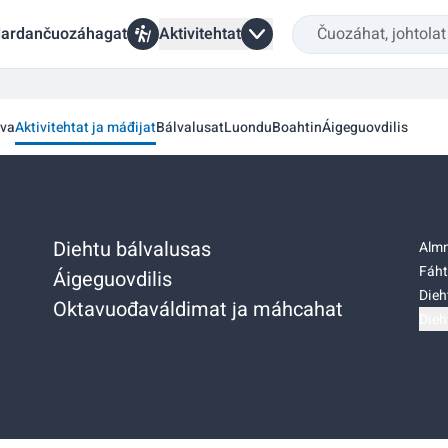
ardančuozáhagat
Aktivitehtat
va
Aktivitehtat ja máđijat
Bálvalusat
Luondu
Boahtin
Áigeguovdilis
Diehtu bálvalusas
Almm
Fáht
Áigeguovdilis
Dieh
Oktavuođaváldimat ja máhcahat
Dieh