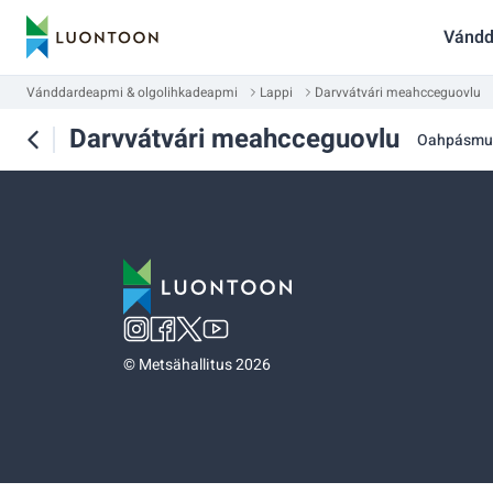
Vándd
Vánddardeapmi & olgolihkadeapmi
Lappi
Darvvátvári meahcceguovlu
Darvvátvári meahcceguovlu
Oahpásmu
©
Metsähallitus 2026