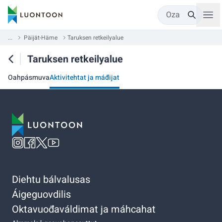
Oza
...
Päijät-Häme
Taruksen retkeilyalue
Taruksen retkeilyalue
Oahpásmuva
Aktivitehtat ja máđijat
Diehtu bálvalusas
Áigeguovdilis
Oktavuođaváldimat ja máhcahat