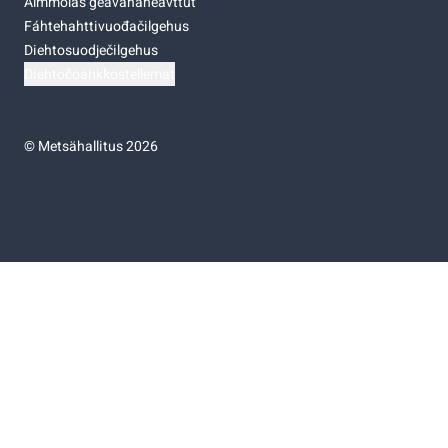
Almmolaš geavahaneavttut
Fáhtehahttivuođačilgehus
Diehtosuodječilgehus
Diehtočoahkkostellemat
©
Metsähallitus 2026