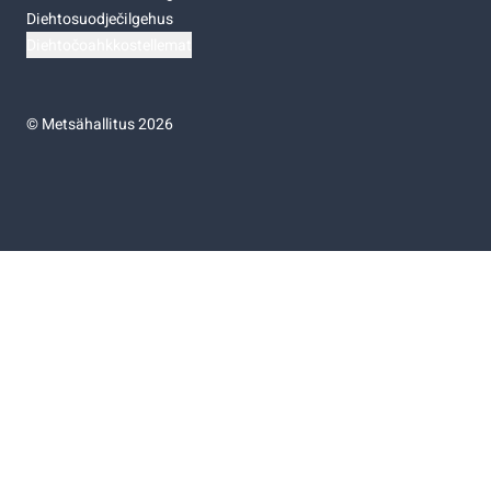
Diehtosuodječilgehus
Diehtočoahkkostellemat
©
Metsähallitus 2026