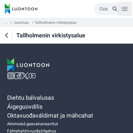
Oza
...
Uusimaa
Tallholmenin virkistysalue
Tallholmenin virkistysalue
Diehtu bálvalusas
Áigeguovdilis
Oktavuođaváldimat ja máhcahat
Almmolaš geavahaneavttut
Fáhtehahttivuođačilgehus