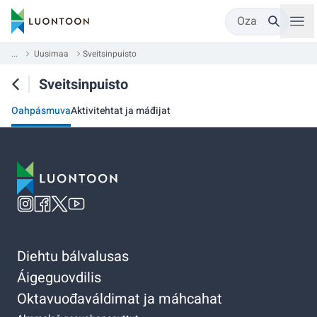
Oza
...
Uusimaa
Sveitsinpuisto
Sveitsinpuisto
Oahpásmuva
Aktivitehtat ja máđijat
Diehtu bálvalusas
Áigeguovdilis
Oktavuođaváldimat ja máhcahat