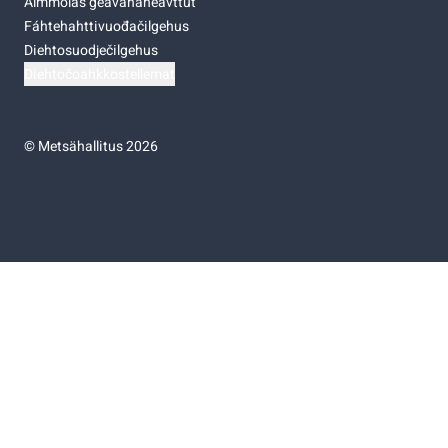
Almmolaš geavahaneavttut
Fáhtehahttivuođačilgehus
Diehtosuodječilgehus
Diehtočoahkkostellemat
©
Metsähallitus 2026