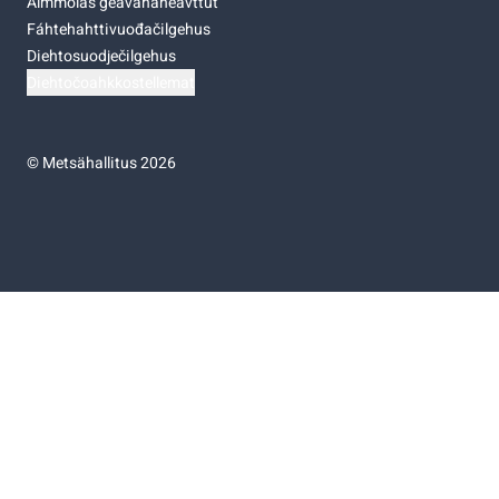
Almmolaš geavahaneavttut
Fáhtehahttivuođačilgehus
Diehtosuodječilgehus
Diehtočoahkkostellemat
©
Metsähallitus 2026