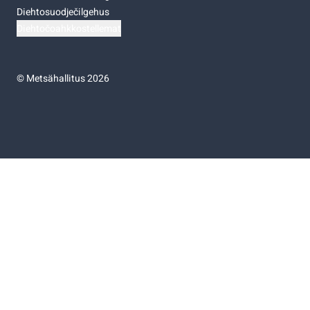
Diehtosuodječilgehus
Diehtočoahkkostellemat
©
Metsähallitus 2026