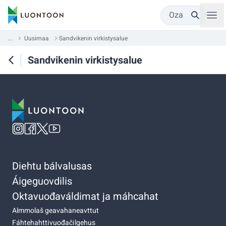
Oza
...
Uusimaa
Sandvikenin virkistysalue
Sandvikenin virkistysalue
Diehtu bálvalusas
Áigeguovdilis
Oktavuođaváldimat ja máhcahat
Almmolaš geavahaneavttut
Fáhtehahttivuođačilgehus