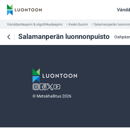
Vándd
Vánddardeapmi & olgolihkadeapmi
Keski-Suomi
Salamanperän luonnon
Salamanperän luonnonpuisto
Oahpás
©
Metsähallitus 2026