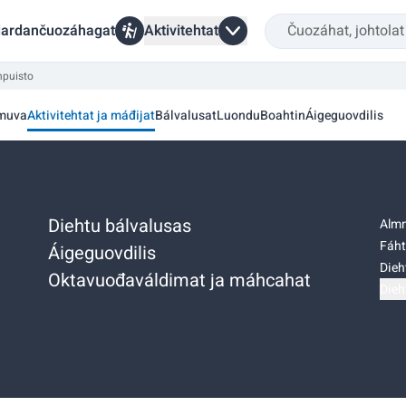
ardančuozáhagat
Aktivitehtat
puisto
muva
Aktivitehtat ja máđijat
Bálvalusat
Luondu
Boahtin
Áigeguovdilis
Diehtu bálvalusas
Almm
Fáht
Áigeguovdilis
Dieh
Oktavuođaváldimat ja máhcahat
Dieh