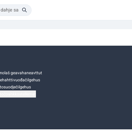
olaš geavahaneavttut
ehahttivuođačilgehus
tosuodječilgehus
točoahkkostellemat