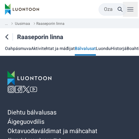
Oza
...
Uusimaa
Raaseporin linna
Raaseporin linna
Oahpásmuva
Aktivitehtat ja máđijat
Bálvalusat
Luondu
Historjá
Boaht
Diehtu bálvalusas
Áigeguovdilis
Oktavuođaváldimat ja máhcahat