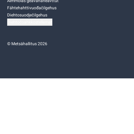
Almmolaš geavahaneavttut
Fáhtehahttivuođačilgehus
Diehtosuodječilgehus
Diehtočoahkkostellemat
©
Metsähallitus 2026