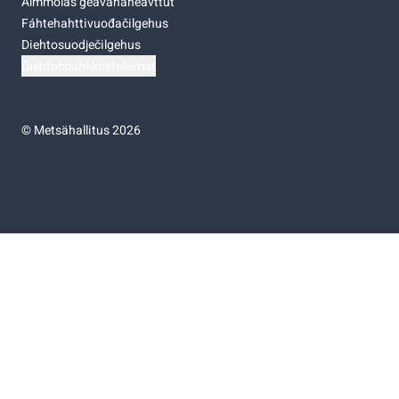
Almmolaš geavahaneavttut
Fáhtehahttivuođačilgehus
Diehtosuodječilgehus
Diehtočoahkkostellemat
©
Metsähallitus 2026