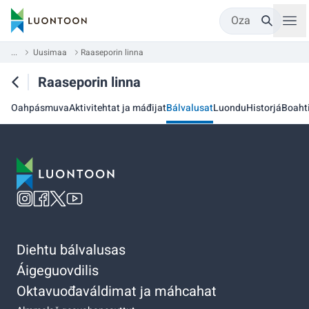
Oza
...
Uusimaa
Raaseporin linna
Raaseporin linna
Oahpásmuva
Aktivitehtat ja máđijat
Bálvalusat
Luondu
Historjá
Boaht
Diehtu bálvalusas
Áigeguovdilis
Oktavuođaváldimat ja máhcahat