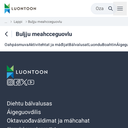
Oza
...
Lappi
Buljju meahcceguovlu
Buljju meahcceguovlu
Oahpásmuva
Aktivitehtat ja máđijat
Bálvalusat
Luondu
Boahtin
Áigegu
Diehtu bálvalusas
Áigeguovdilis
Oktavuođaváldimat ja máhcahat