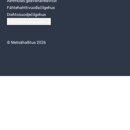
Almmolaš geavahaneavttut
Fáhtehahttivuođačilgehus
Diehtosuodječilgehus
Diehtočoahkkostellemat
©
Metsähallitus 2026