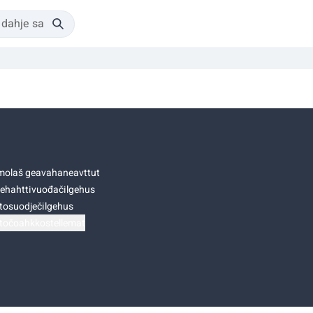
olaš geavahaneavttut
ehahttivuođačilgehus
tosuodječilgehus
točoahkkostellemat