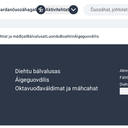
ardančuozáhagat
Aktivitehtat
ehtat ja máđijat
Bálvalusat
Luondu
Boahtin
Áigeguovdilis
Diehtu bálvalusas
Almm
Fáht
Áigeguovdilis
Dieh
Oktavuođaváldimat ja máhcahat
Dieh