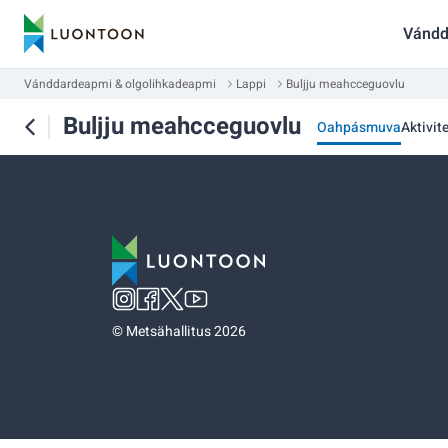
Vándd
Vánddardeapmi & olgolihkadeapmi
Lappi
Buljju meahcceguovlu
Buljju meahcceguovlu
Oahpásmuva
Aktivit
©
Metsähallitus 2026