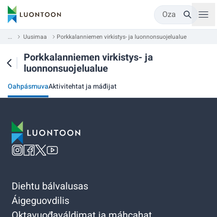
Oza
...
Uusimaa
Porkkalanniemen virkistys- ja luonnonsuojelualue
Porkkalanniemen virkistys- ja
luonnonsuojelualue
Oahpásmuva
Aktivitehtat ja máđijat
Diehtu bálvalusas
Áigeguovdilis
Oktavuođaváldimat ja máhcahat