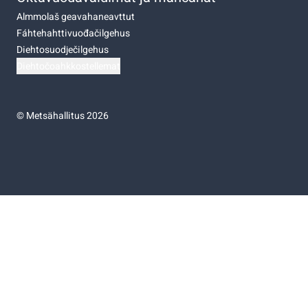
Almmolaš geavahaneavttut
Fáhtehahttivuođačilgehus
Diehtosuodječilgehus
Diehtočoahkkostellemat
©
Metsähallitus 2026