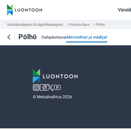
Vándd
Vánddardeapmi & olgolihkadeapmi
Pohjois-Savo
Pölhö
Pölhö
Oahpásmuva
Aktivitehtat ja máđijat
©
Metsähallitus 2026