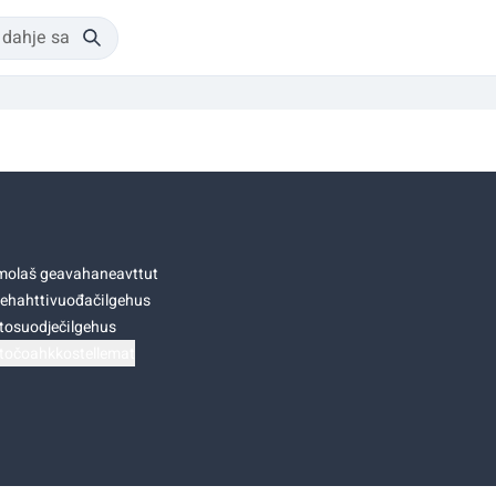
olaš geavahaneavttut
ehahttivuođačilgehus
tosuodječilgehus
točoahkkostellemat