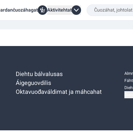
ardančuozáhagat
Aktivitehtat
Diehtu bálvalusas
Almm
Fáht
Áigeguovdilis
Dieh
Oktavuođaváldimat ja máhcahat
Dieh