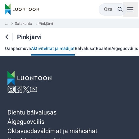
Oza
...
Satakunta
Pinkjärvi
Pinkjärvi
Oahpásmuva
Aktivitehtat ja máđijat
Bálvalusat
Boahtin
Áigeguovdilis
Diehtu bálvalusas
Áigeguovdilis
Oktavuođaváldimat ja máhcahat