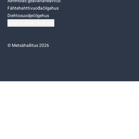
Almmolaš geavahaneavttut
Fáhtehahttivuođačilgehus
Diehtosuodječilgehus
Diehtočoahkkostellemat
©
Metsähallitus 2026