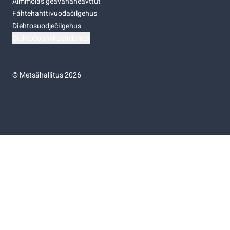
Almmolaš geavahaneavttut
Fáhtehahttivuođačilgehus
Diehtosuodječilgehus
Diehtočoahkkostellemat
©
Metsähallitus 2026