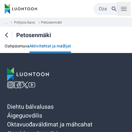
Oza
...
Pohjois-Savo
Petosenmäki
Petosenmäki
Oahpásmuva
Aktivitehtat ja máđijat
Diehtu bálvalusas
Áigeguovdilis
Oktavuođaváldimat ja máhcahat