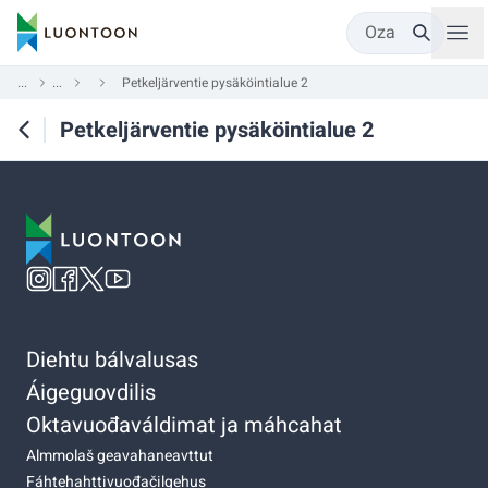
Oza
...
...
Petkeljärventie pysäköintialue 2
Petkeljärventie pysäköintialue 2
Diehtu bálvalusas
Áigeguovdilis
Oktavuođaváldimat ja máhcahat
Almmolaš geavahaneavttut
Fáhtehahttivuođačilgehus