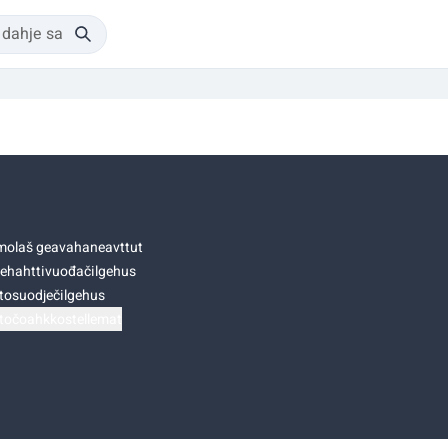
olaš geavahaneavttut
ehahttivuođačilgehus
tosuodječilgehus
točoahkkostellemat