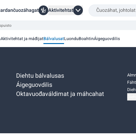
ardančuozáhagat
Aktivitehtat
spuisto
a
Aktivitehtat ja máđijat
Bálvalusat
Luondu
Boahtin
Áigeguovdilis
Diehtu bálvalusas
Almm
Fáht
Áigeguovdilis
Dieh
Oktavuođaváldimat ja máhcahat
Dieh