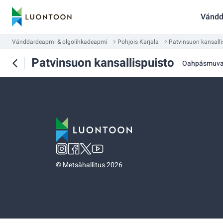
Vándd
Vánddardeapmi & olgolihkadeapmi
Pohjois-Karjala
Patvinsuon kansalli
Patvinsuon kansallispuisto
Oahpásmuv
©
Metsähallitus 2026