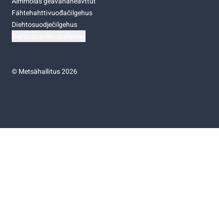
Almmolaš geavahaneavttut
Fáhtehahttivuođačilgehus
Diehtosuodječilgehus
Diehtočoahkkostellemat
©
Metsähallitus 2026