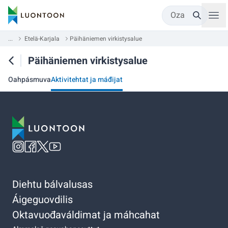
Oza
...
Etelä-Karjala
Päihäniemen virkistysalue
Päihäniemen virkistysalue
Oahpásmuva
Aktivitehtat ja máđijat
Diehtu bálvalusas
Áigeguovdilis
Oktavuođaváldimat ja máhcahat