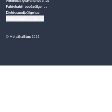
Almmolaš geavahaneavttut
Fáhtehahttivuođačilgehus
Diehtosuodječilgehus
Diehtočoahkkostellemat
©
Metsähallitus 2026