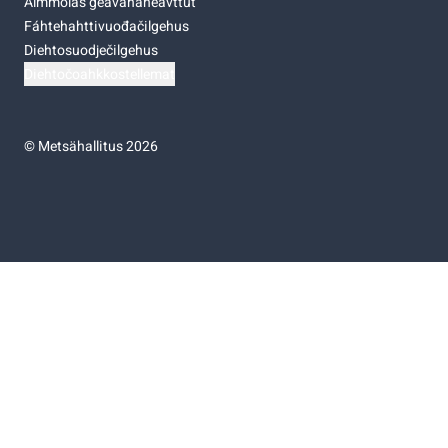
Almmolaš geavahaneavttut
Fáhtehahttivuođačilgehus
Diehtosuodječilgehus
Diehtočoahkkostellemat
©
Metsähallitus 2026