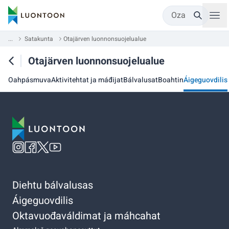
Oza
...
Satakunta
Otajärven luonnonsuojelualue
Otajärven luonnonsuojelualue
Oahpásmuva
Aktivitehtat ja máđijat
Bálvalusat
Boahtin
Áigeguovdilis
Diehtu bálvalusas
Áigeguovdilis
Oktavuođaváldimat ja máhcahat