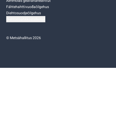
Almmolaš geavahaneavttut
Fáhtehahttivuođačilgehus
Diehtosuodječilgehus
Diehtočoahkkostellemat
©
Metsähallitus 2026