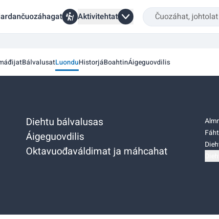
ardančuozáhagat
Aktivitehtat
 máđijat
Bálvalusat
Luondu
Historjá
Boahtin
Áigeguovdilis
Diehtu bálvalusas
Almm
Fáht
Áigeguovdilis
Dieh
Oktavuođaváldimat ja máhcahat
Dieh