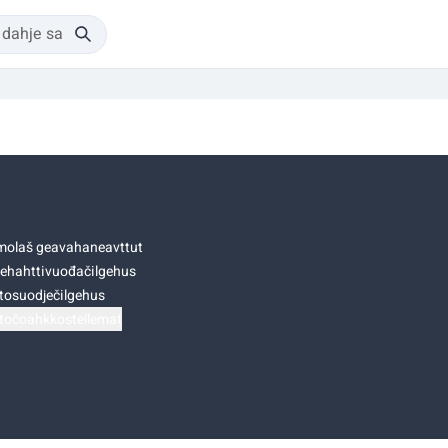
olaš geavahaneavttut
ehahttivuođačilgehus
tosuodječilgehus
točoahkkostellemat