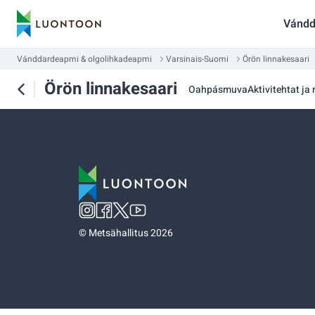
Vándd
Vánddardeapmi & olgolihkadeapmi
Varsinais-Suomi
Örön linnakesaari
Örön linnakesaari
Oahpásmuva
Aktivitehtat ja
©
Metsähallitus 2026