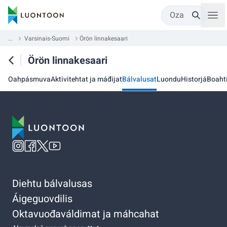
Oza
...
Varsinais-Suomi
Örön linnakesaari
Örön linnakesaari
Oahpásmuva
Aktivitehtat ja máđijat
Bálvalusat
Luondu
Historjá
Boaht
Diehtu bálvalusas
Áigeguovdilis
Oktavuođaváldimat ja máhcahat