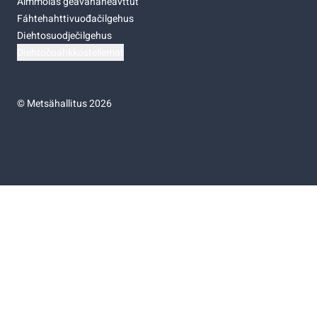
Almmolaš geavahaneavttut
Fáhtehahttivuođačilgehus
Diehtosuodječilgehus
Diehtočoahkkostellemat
©
Metsähallitus 2026