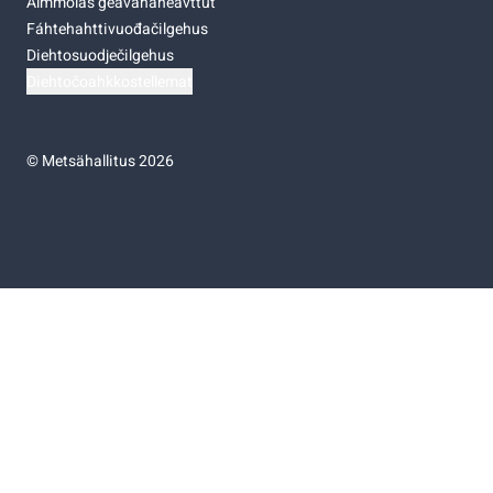
Almmolaš geavahaneavttut
Fáhtehahttivuođačilgehus
Diehtosuodječilgehus
Diehtočoahkkostellemat
©
Metsähallitus 2026