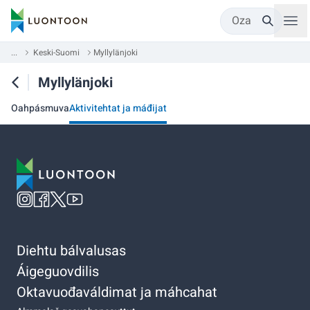
Oza
...
Keski-Suomi
Myllylänjoki
Myllylänjoki
Oahpásmuva
Aktivitehtat ja máđijat
Diehtu bálvalusas
Áigeguovdilis
Oktavuođaváldimat ja máhcahat