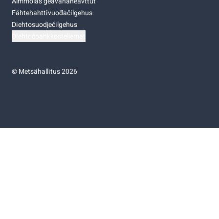
Almmolaš geavahaneavttut
Fáhtehahttivuođačilgehus
Diehtosuodječilgehus
Diehtočoahkkostellemat
©
Metsähallitus 2026