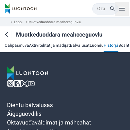
Oza
...
Lappi
Muotkeduoddara meahcceguovlu
Muotkeduoddara meahcceguovlu
Oahpásmuva
Aktivitehtat ja máđijat
Bálvalusat
Luondu
Historjá
Boaht
Diehtu bálvalusas
Áigeguovdilis
Oktavuođaváldimat ja máhcahat