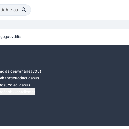
igeguovdilis
olaš geavahaneavttut
ehahttivuođačilgehus
tosuodječilgehus
točoahkkostellemat