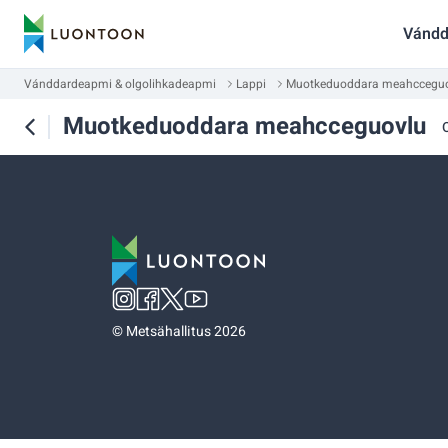
Vándd
Vánddardeapmi & olgolihkadeapmi
Lappi
Muotkeduoddara meahccegu
Muotkeduoddara meahcceguovlu
©
Metsähallitus 2026