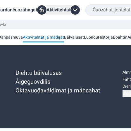
ardančuozáhagat
Aktivitehtat
ovlu
Oahpásmuva
Aktivitehtat ja máđijat
Bálvalusat
Luondu
Historjá
Boahtin
Á
Diehtu bálvalusas
Almm
Fáht
Áigeguovdilis
Dieh
Oktavuođaváldimat ja máhcahat
Dieh