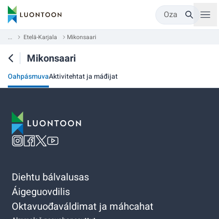
Oza
...
Etelä-Karjala
Mikonsaari
Mikonsaari
Oahpásmuva
Aktivitehtat ja máđijat
Diehtu bálvalusas
Áigeguovdilis
Oktavuođaváldimat ja máhcahat