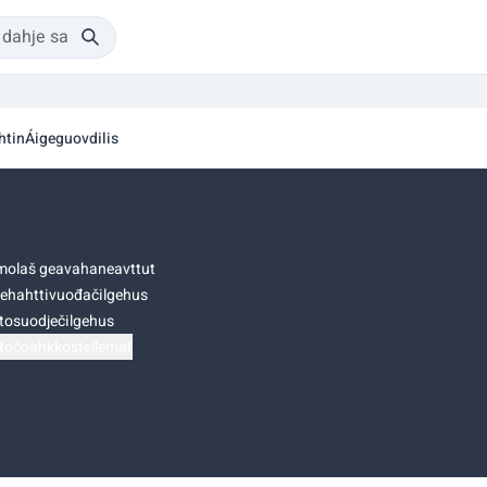
htin
Áigeguovdilis
olaš geavahaneavttut
ehahttivuođačilgehus
tosuodječilgehus
točoahkkostellemat