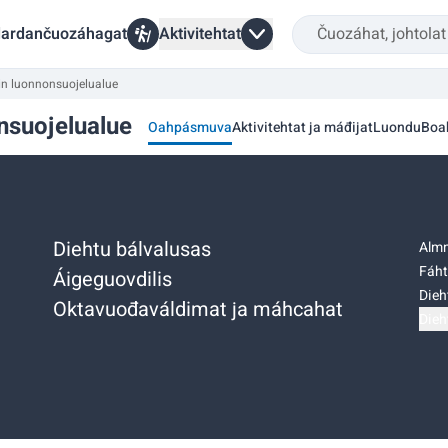
ardančuozáhagat
Aktivitehtat
n luonnonsuojelualue
nsuojelualue
Oahpásmuva
Aktivitehtat ja máđijat
Luondu
Boa
Diehtu bálvalusas
Almm
Fáht
Áigeguovdilis
Dieh
Oktavuođaváldimat ja máhcahat
Dieh