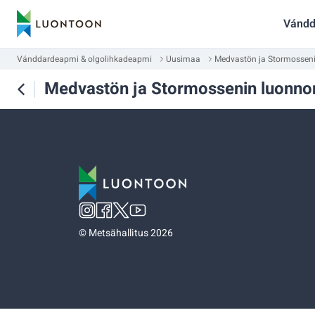
Vándd
Vánddardeapmi & olgolihkadeapmi
Uusimaa
Medvastön ja Stormosseni
Medvastön ja Stormossenin luonno
©
Metsähallitus 2026