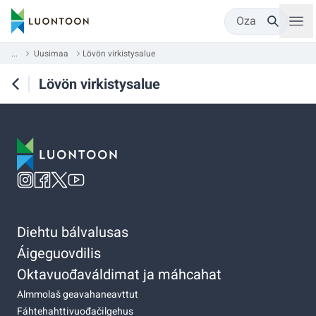
Oza
...
Uusimaa
Lövön virkistysalue
Lövön virkistysalue
Diehtu bálvalusas
Áigeguovdilis
Oktavuođaváldimat ja máhcahat
Almmolaš geavahaneavttut
Fáhtehahttivuođačilgehus