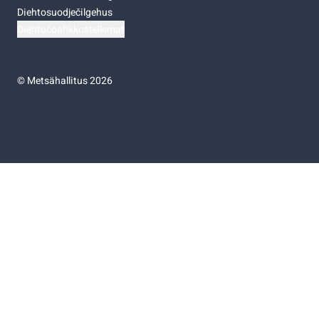
Diehtosuodječilgehus
Diehtočoahkkostellemat
©
Metsähallitus 2026