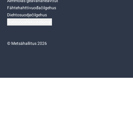
Almmolaš geavahaneavttut
Fáhtehahttivuođačilgehus
Diehtosuodječilgehus
Diehtočoahkkostellemat
©
Metsähallitus 2026