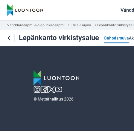
Vándd
Vánddardeapmi & olgolihkadeapmi
Etelä-Karjala
Lepänkanto virkistysal
Lepänkanto virkistysalue
Oahpásmuva
Ak
©
Metsähallitus 2026