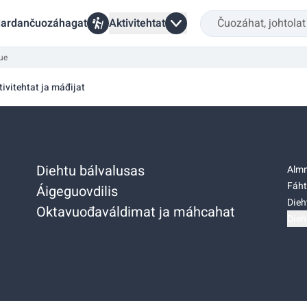
ardančuozáhagat
Aktivitehtat
ue
tivitehtat ja máđijat
Diehtu bálvalusas
Almm
Fáht
Áigeguovdilis
Dieh
Oktavuođaváldimat ja máhcahat
Dieh