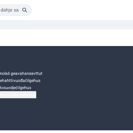
olaš geavahaneavttut
ehahttivuođačilgehus
tosuodječilgehus
točoahkkostellemat