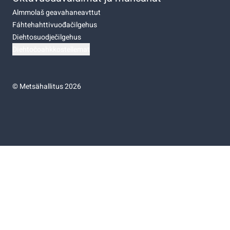
Almmolaš geavahaneavttut
Fáhtehahttivuođačilgehus
Diehtosuodječilgehus
Diehtočoahkkostellemat
©
Metsähallitus 2026