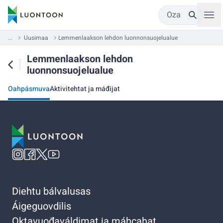
Oza
...
Uusimaa
Lemmenlaakson lehdon luonnonsuojelualue
Lemmenlaakson lehdon
luonnonsuojelualue
Oahpásmuva
Aktivitehtat ja máđijat
Diehtu bálvalusas
Áigeguovdilis
Oktavuođaváldimat ja máhcahat