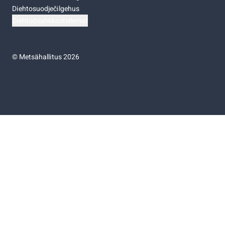
Diehtosuodječilgehus
Diehtočoahkkostellemat
©
Metsähallitus 2026