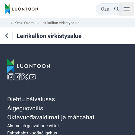
Oza
...
Keski-Suomi
Leirikallion virkistysalue
Leirikallion virkistysalue
Diehtu bálvalusas
Áigeguovdilis
Oktavuođaváldimat ja máhcahat
Almmolaš geavahaneavttut
Fáhtehahttivuođačilgehus