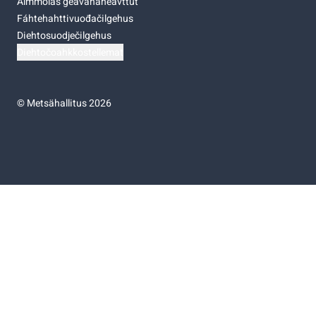
Almmolaš geavahaneavttut
Fáhtehahttivuođačilgehus
Diehtosuodječilgehus
Diehtočoahkkostellemat
©
Metsähallitus 2026