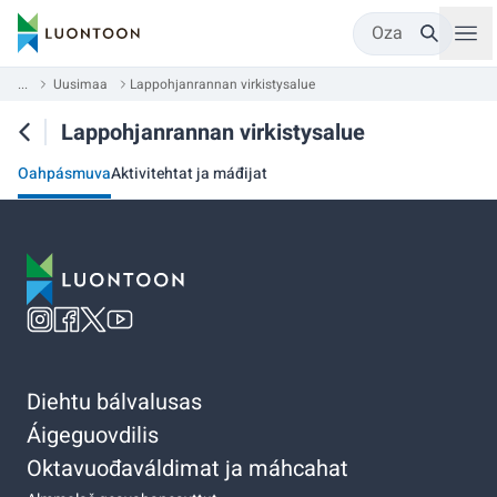
Oza
...
Uusimaa
Lappohjanrannan virkistysalue
Lappohjanrannan virkistysalue
Oahpásmuva
Aktivitehtat ja máđijat
Diehtu bálvalusas
Áigeguovdilis
Oktavuođaváldimat ja máhcahat