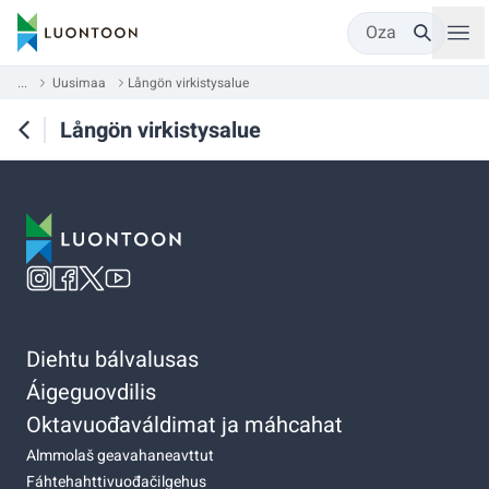
Oza
...
Uusimaa
Långön virkistysalue
Långön virkistysalue
Diehtu bálvalusas
Áigeguovdilis
Oktavuođaváldimat ja máhcahat
Almmolaš geavahaneavttut
Fáhtehahttivuođačilgehus