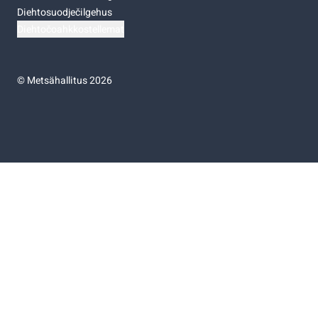
Diehtosuodječilgehus
Diehtočoahkkostellemat
©
Metsähallitus 2026