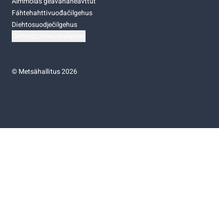
Almmolaš geavahaneavttut
Fáhtehahttivuođačilgehus
Diehtosuodječilgehus
Diehtočoahkkostellemat
©
Metsähallitus 2026