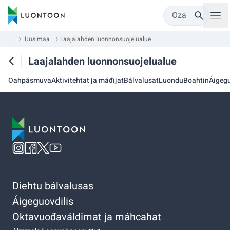
Oza
...
Uusimaa
Laajalahden luonnonsuojelualue
Laajalahden luonnonsuojelualue
Oahpásmuva
Aktivitehtat ja máđijat
Bálvalusat
Luondu
Boahtin
Áigegu
Diehtu bálvalusas
Áigeguovdilis
Oktavuođaváldimat ja máhcahat