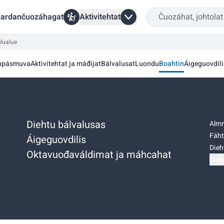
ardančuozáhagat
Aktivitehtat
lualue
hpásmuva
Aktivitehtat ja máđijat
Bálvalusat
Luondu
Boahtin
Áigeguovdili
Diehtu bálvalusas
Almm
Fáht
Áigeguovdilis
Dieh
Oktavuođaváldimat ja máhcahat
Dieh