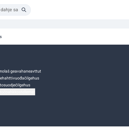
s
olaš geavahaneavttut
ehahttivuođačilgehus
tosuodječilgehus
točoahkkostellemat