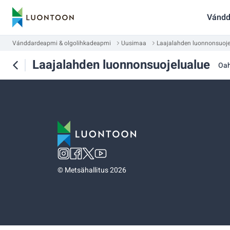
Vándd
Vánddardeapmi & olgolihkadeapmi
Uusimaa
Laajalahden luonnonsuoje
Laajalahden luonnonsuojelualue
Oa
©
Metsähallitus 2026