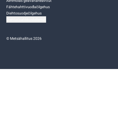
Almmolaš geavahaneavttut
Fáhtehahttivuođačilgehus
Diehtosuodječilgehus
Diehtočoahkkostellemat
©
Metsähallitus 2026