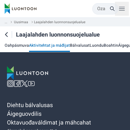
Oza
...
Uusimaa
Laajalahden luonnonsuojelualue
Laajalahden luonnonsuojelualue
Oahpásmuva
Aktivitehtat ja máđijat
Bálvalusat
Luondu
Boahtin
Áigegu
Diehtu bálvalusas
Áigeguovdilis
Oktavuođaváldimat ja máhcahat