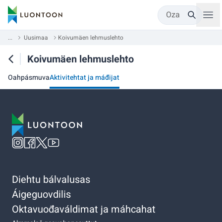
Oza
...
Uusimaa
Koivumäen lehmuslehto
Koivumäen lehmuslehto
Oahpásmuva
Aktivitehtat ja máđijat
Diehtu bálvalusas
Áigeguovdilis
Oktavuođaváldimat ja máhcahat