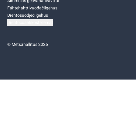
Almmolaš geavahaneavttut
Fáhtehahttivuođačilgehus
Diehtosuodječilgehus
Diehtočoahkkostellemat
©
Metsähallitus 2026