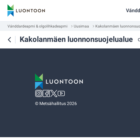
Vándd
Vánddardeapmi & olgolihkadeapmi
Uusimaa
Kakolanmäen luonnonsuoj
Kakolanmäen luonnonsuojelualue
©
Metsähallitus 2026