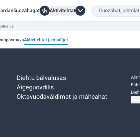
ardančuozáhagat
Aktivitehtat
elualue
Oahpásmuva
Aktivitehtat ja máđijat
Diehtu bálvalusas
Almm
Fáht
Áigeguovdilis
Dieh
Oktavuođaváldimat ja máhcahat
Dieh