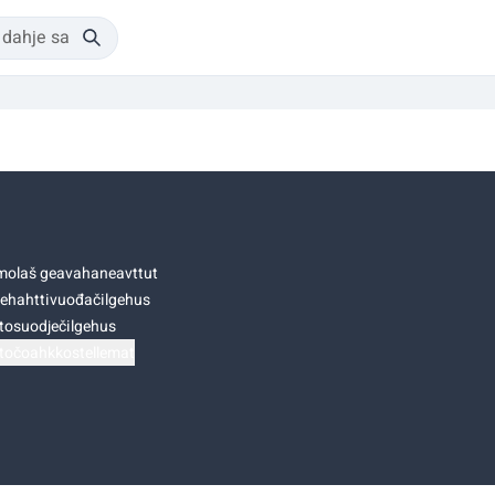
olaš geavahaneavttut
ehahttivuođačilgehus
tosuodječilgehus
točoahkkostellemat