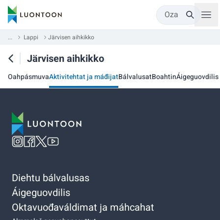
Oza
...
Lappi
Järvisen aihkikko
Järvisen aihkikko
Oahpásmuva
Aktivitehtat ja máđijat
Bálvalusat
Boahtin
Áigeguovdilis
Diehtu bálvalusas
Áigeguovdilis
Oktavuođaváldimat ja máhcahat