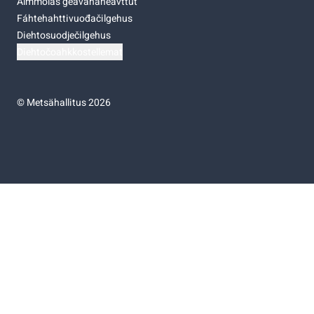
Almmolaš geavahaneavttut
Fáhtehahttivuođačilgehus
Diehtosuodječilgehus
Diehtočoahkkostellemat
©
Metsähallitus 2026