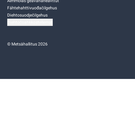
Almmolaš geavahaneavttut
Fáhtehahttivuođačilgehus
Diehtosuodječilgehus
Diehtočoahkkostellemat
©
Metsähallitus 2026