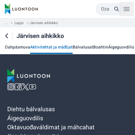
Oza
...
Lappi
Järvisen aihkikko
Järvisen aihkikko
Oahpásmuva
Aktivitehtat ja máđijat
Bálvalusat
Boahtin
Áigeguovdilis
Diehtu bálvalusas
Áigeguovdilis
Oktavuođaváldimat ja máhcahat