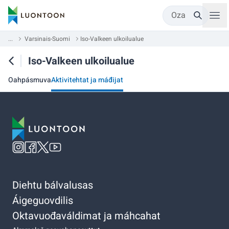
Oza
...
Varsinais-Suomi
Iso-Valkeen ulkoilualue
Iso-Valkeen ulkoilualue
Oahpásmuva
Aktivitehtat ja máđijat
Diehtu bálvalusas
Áigeguovdilis
Oktavuođaváldimat ja máhcahat