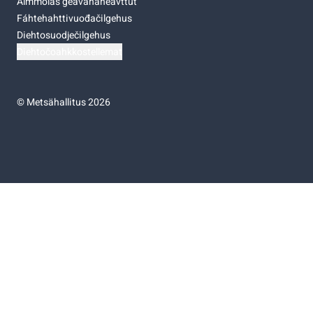
Almmolaš geavahaneavttut
Fáhtehahttivuođačilgehus
Diehtosuodječilgehus
Diehtočoahkkostellemat
©
Metsähallitus 2026