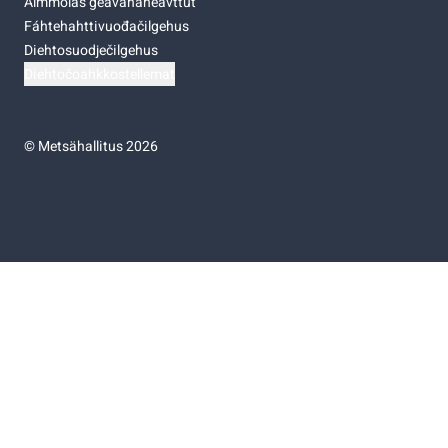
Almmolaš geavahaneavttut
Fáhtehahttivuođačilgehus
Diehtosuodječilgehus
Diehtočoahkkostellemat
©
Metsähallitus 2026