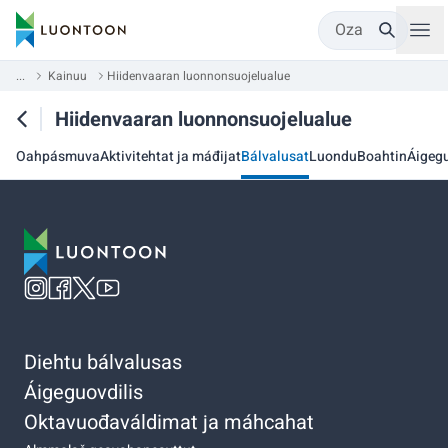
Oza
...
Kainuu
Hiidenvaaran luonnonsuojelualue
Hiidenvaaran luonnonsuojelualue
Oahpásmuva
Aktivitehtat ja máđijat
Bálvalusat
Luondu
Boahtin
Áigegu
Diehtu bálvalusas
Áigeguovdilis
Oktavuođaváldimat ja máhcahat