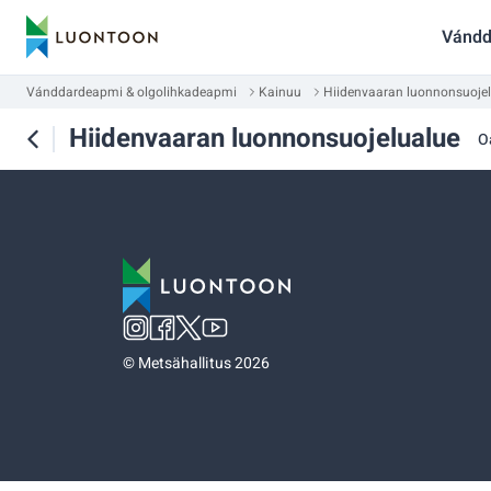
Vándd
Vánddardeapmi & olgolihkadeapmi
Kainuu
Hiidenvaaran luonnonsuoje
Hiidenvaaran luonnonsuojelualue
O
©
Metsähallitus 2026