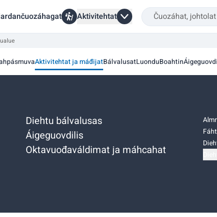
ardančuozáhagat
Aktivitehtat
lualue
ahpásmuva
Aktivitehtat ja máđijat
Bálvalusat
Luondu
Boahtin
Áigeguovdi
Diehtu bálvalusas
Almm
Fáht
Áigeguovdilis
Dieh
Oktavuođaváldimat ja máhcahat
Dieh