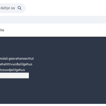
lis
olaš geavahaneavttut
ehahttivuođačilgehus
tosuodječilgehus
točoahkkostellemat