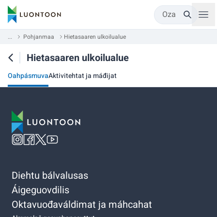
Oza
...
Pohjanmaa
Hietasaaren ulkoilualue
Hietasaaren ulkoilualue
Oahpásmuva
Aktivitehtat ja máđijat
Diehtu bálvalusas
Áigeguovdilis
Oktavuođaváldimat ja máhcahat