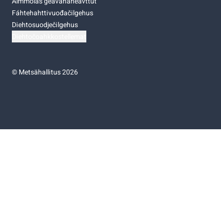
Almmolaš geavahaneavttut
Fáhtehahttivuođačilgehus
Diehtosuodječilgehus
Diehtočoahkkostellemat
©
Metsähallitus 2026