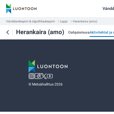
Vándd
Vánddardeapmi & olgolihkadeapmi
Lappi
Herankaira (amo)
Herankaira (amo)
Oahpásmuva
Aktivitehtat ja
©
Metsähallitus 2026