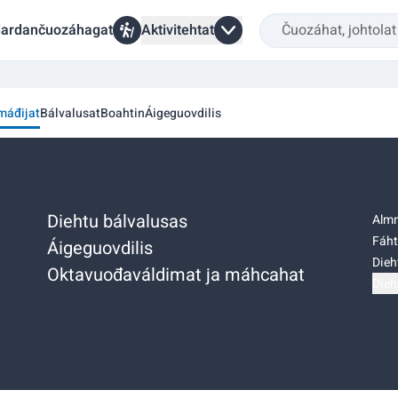
ardančuozáhagat
Aktivitehtat
 máđijat
Bálvalusat
Boahtin
Áigeguovdilis
Diehtu bálvalusas
Almm
Fáht
Áigeguovdilis
Dieh
Oktavuođaváldimat ja máhcahat
Dieh