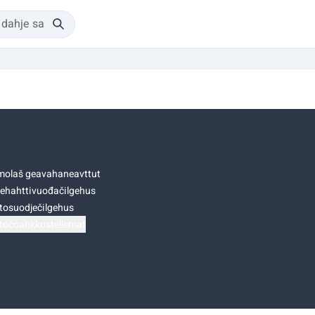
olaš geavahaneavttut
ehahttivuođačilgehus
tosuodječilgehus
točoahkkostellemat