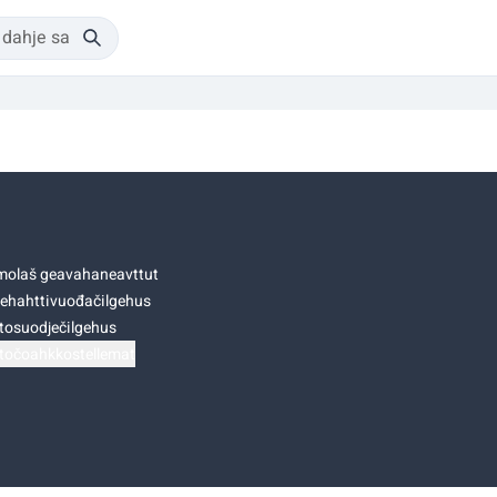
olaš geavahaneavttut
ehahttivuođačilgehus
tosuodječilgehus
točoahkkostellemat