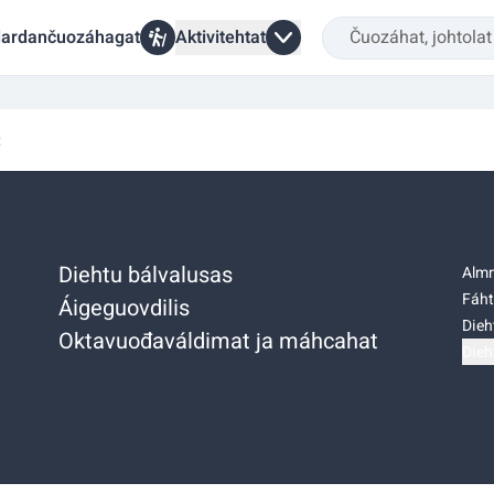
ardančuozáhagat
Aktivitehtat
t
Diehtu bálvalusas
Almm
Fáht
Áigeguovdilis
Dieh
Oktavuođaváldimat ja máhcahat
Dieh