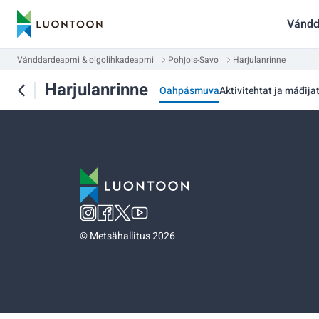
Vándd
Vánddardeapmi & olgolihkadeapmi
Pohjois-Savo
Harjulanrinne
Harjulanrinne
Oahpásmuva
Aktivitehtat ja máđija
©
Metsähallitus 2026