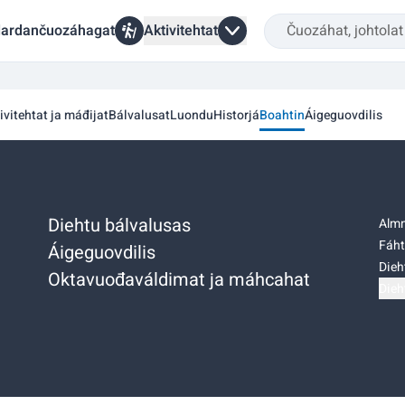
ardančuozáhagat
Aktivitehtat
ivitehtat ja máđijat
Bálvalusat
Luondu
Historjá
Boahtin
Áigeguovdilis
Diehtu bálvalusas
Almm
Fáht
Áigeguovdilis
Dieh
Oktavuođaváldimat ja máhcahat
Dieh