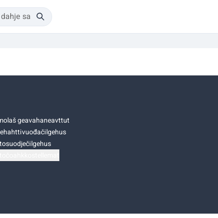
olaš geavahaneavttut
ehahttivuođačilgehus
tosuodječilgehus
točoahkkostellemat