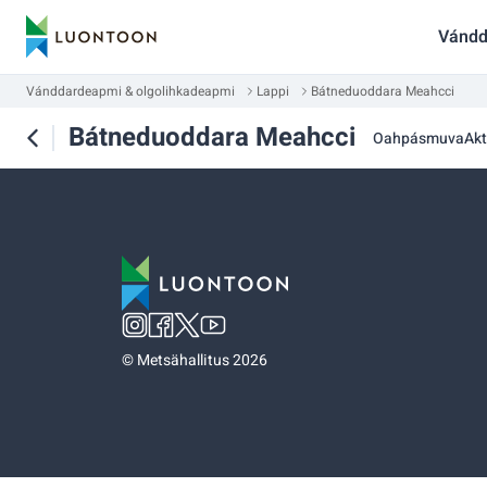
Vándd
Vánddardeapmi & olgolihkadeapmi
Lappi
Bátneduoddara Meahcci
Bátneduoddara Meahcci
Oahpásmuva
Akt
©
Metsähallitus 2026