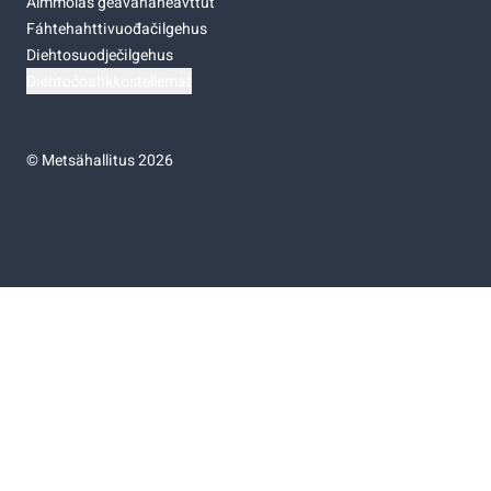
Almmolaš geavahaneavttut
Fáhtehahttivuođačilgehus
Diehtosuodječilgehus
Diehtočoahkkostellemat
©
Metsähallitus 2026